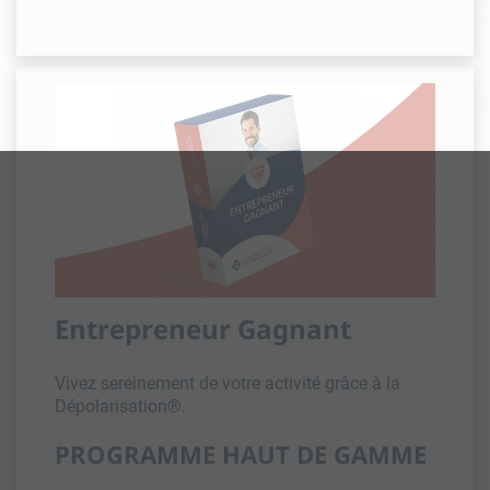
Entrepreneur Gagnant
Vivez sereinement de votre activité grâce à la
Dépolarisation®.
PROGRAMME HAUT DE GAMME