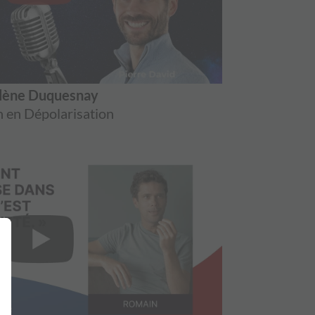
lène Duquesnay
 en Dépolarisation