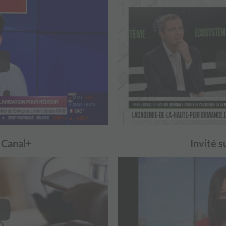
r Canal+
Invité s