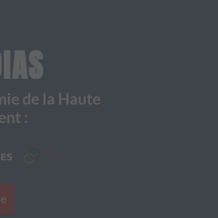
IAS
mie de la Haute
ent :
te