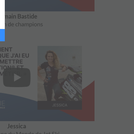
omain Bastide
ch de champions
Jessica
e du Monde de Jet Ski