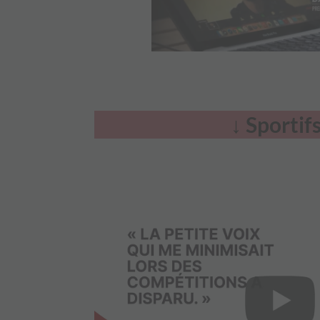
↓
Sportif