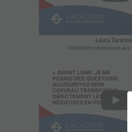
Laura Taranto
Médaillée olympique aux