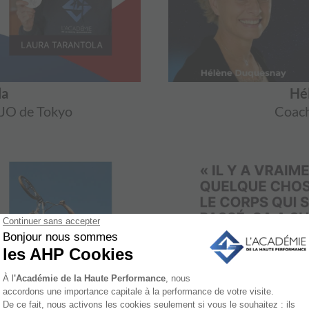
la
Hé
 JO de Tokyo
Coach