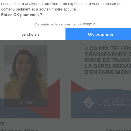
NET
R
u FISE - BMX
Coa
ne
 street lifting
Championn