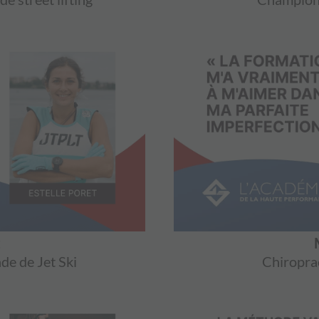
t
e de Jet Ski
Chiroprac