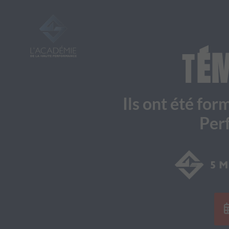
T
ÉM
Ils ont été fo
Perf