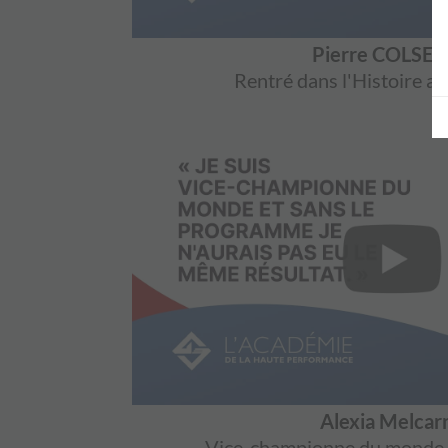
Pierre COLSE
Rentré dans l'Histoire a
Alexia Melcar
Vice-championne du monde de