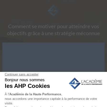
Comment se motiver pour atteindre vos
objectifs grâce à une stratégie méconnue