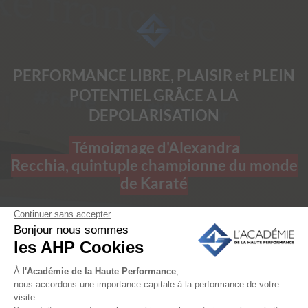
PERFORMANCE LIBRE, PLAISIR et PLEIN
POTENTIEL GRÂCE A LA
DEPOLARISATION
Témoignage d'Alexandra
Recchia, quintuple championne du monde
de Karaté