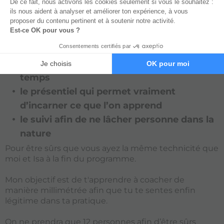
en améliorant ce que j’ai perçu comme manquant
dans ces formations, notamment au niveau de la
pratique et du feedback).
Nous avons donc réfléchi au meilleur équilibre entre :
le programme en ligne qui fait gagner du
temps
le présentiel qui permet vraiment
d’incarner ce que l’on apprend
le suivi afin de ne lâcher personne dans la
nature
Pour être sûrs que vous ayez la même technicité que
moi et Isa à la fin du programme.
Mon objectif est de t'apprendre à coacher de
manière millimétrée afin que tu te sentes enfin
légitime dans ta pratique.
On ne prendra que 12 personnes afin d’être sûrs