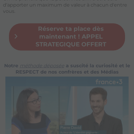
d'apporter un maximum de valeur à chacun d'entre
vous.
Réserve ta place dès
maintenant ! APPEL
STRATEGIQUE OFFERT
Notre
méthode déposée
a suscité la curiosité et le
RESPECT de nos confrères et des Médias