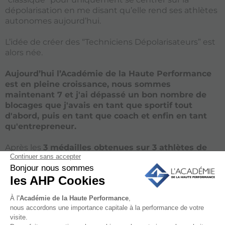
dépolarisation en me disant qu’elle rend ses athlètes
autonomes aujourd’hui.
L’idée de créer des “Techniciens Dépolarisateurs” est
alors née.
Aujourd’hui l’Académie de la Haute Performance
est en pleine croissance, nous sommes
maintenant 7 et j'ai dépassé un bon nombre de
blocages que j'avais en tant que sportif tout
d'abord, puis en tant que coach et enfin en tant
qu'entrepreneur.
Après les
3 médailles obtenues sur 3 athlètes de
l’AHP aux JO de Tokyo
, notre objectif est désormais
de ramener un maximum de médailles aux JO de
Paris 2024. Et ma volonté de transmettre la
Dépolarisation est devenue encore plus grande.
J’ai donc réuni l'essentiel de ce que j’ai appris ces
dernières années, dans une seule formation.
(Tout