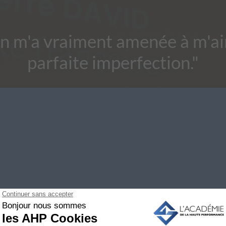
on m'a vraiment amenée à m'a
parfaite imperfection."