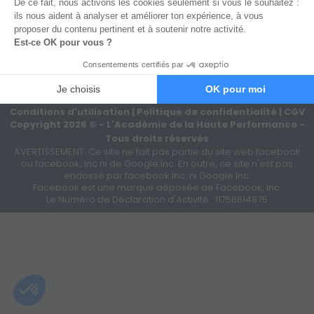
Conditions d'utilisation
|
Politique de confidentialité
|
CGV
Copyright
2026
©
- L'Académie de la Haute Performance -
Tous droits réservés
AVERTISSEMENT: Ce site ne fait pas partie du site web facebook
ou facebook, Inc ni de Google Inc. En outre, ce site n'est pas
endossé par facebook Inc. ni Google Inc.
Facebook est une marque déposée de Facebook, Inc.
Le Numéro de Déclaration d'Activité : 11756614875