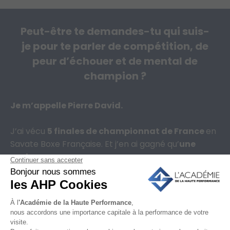
Peut-être te demandes-tu qui suis-
je pour te parler de compétition, de
peur d’échouer et de mental de
champion ?
Je m’appelle Pierre David.
J’ai vécu
5 finales de championnat de France
en
Savate Boxe Française. Et j’en ai gagné qu’
une
seule.
La faute à qui ? À mon mental.
Toutes les ½ finales, j’arrivais avec la certitude que
ça allait passer et ça passait. Mais dès que la
compétition se corsait, la tension montait : Et en