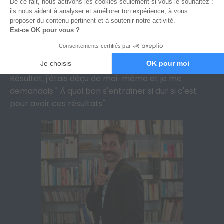
arrivant en finale,
je n’avais plus envie de boxer.
J’essayais pourtant de me convaincre en me disant
que j’étais le meilleur, que j’allais gagner... Mais au
fond de moi, je n’y croyais pas.
Résultat, j'étais déçu de moi-même et je me
demandais " À quoi bon s'entraîner si dur si c'est
pour avoir ces résultats" .