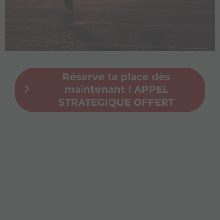
Réserve ta place dès
maintenant ! APPEL
STRATEGIQUE OFFERT