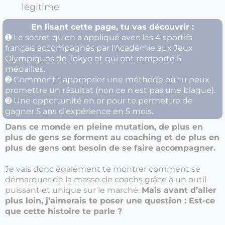
légitime
En lisant cette page, tu vas découvrir :
➊ Le secret qu'on a appliqué avec les 4 sportifs
français accompagnés par l'Académie aux Jeux
Olympiques de Tokyo et qui ont remporté 5
médailles.
➋ Comment t'approprier une méthode où tu peux
promettre un résultat (non ce n'est pas une blague).
➌ Une opportunité en or pour te permettre de
gagner 5 ans d’expérience en 5 mois.
Dans ce monde en pleine mutation, de plus en
plus de gens se forment au coaching et de plus en
plus de gens ont besoin de se faire accompagner.
Je vais donc également te montrer comment se
démarquer de la masse de coachs grâce à un outil
puissant et unique sur le marché.
Mais avant d’aller
plus loin, j’aimerais te poser une question : Est-ce
que cette histoire te parle ?