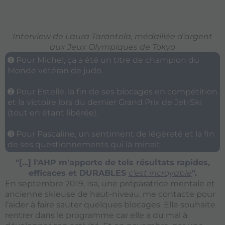
Interview de Laura Tarantola, médaillée d'argent
aux Jeux Olympiques de Tokyo
➊ Pour Michel, ça a été un titre de champion du
Monde vétéran de judo.
➋ Pour Estelle, la fin de ses blocages en compétition
et la victoire lors du dernier Grand Prix de Jet-Ski
(tout en étant libérée).
➌ Pour Pascaline, un sentiment de légèreté et la fin
de ses questionnements qui la minait.
"[...] l'AHP m'apporte de tels résultats rapides,
efficaces et DURABLES
c'est incroyable
".
En septembre 2019, Isa, une préparatrice mentale et
ancienne skieuse de haut-niveau, me contacte pour
l’aider à faire sauter quelques blocages. Elle souhaite
rentrer dans le programme car elle a du mal à