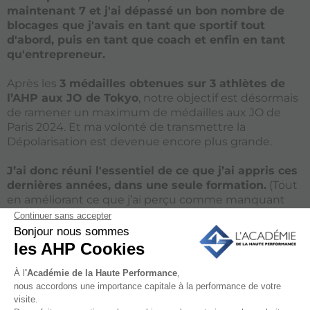
maintenant 7 et j'ai dépassé un bon nombre de
blocages que j'avais en tant que sportif tout
d'abord, puis en tant que coach et enfin en tant
qu'entrepreneur.
Après les
3 médailles obtenues sur 3 athlètes de
l’AHP aux JO de Tokyo
, notre objectif est désormais
de ramener un maximum de médailles aux JO de
Paris 2024. Et ma volonté de transmettre la
Dépolarisation est devenue encore plus grande.
J’ai donc réuni l'essentiel de ce que j’ai appris ces
dernières années, dans une seule formation.
(Tout
en améliorant ce que j’ai perçu comme manquant
dans ces formations, notamment au niveau de la
pratique et du feedback).
Nous avons donc réfléchi au meilleur équilibre entre :
le programme en ligne qui fait gagner du
temps