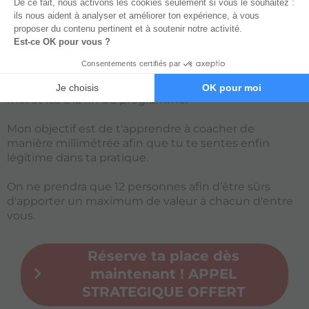
le présentiel qui permet vraiment
d’incarner ce que l’on apprend
le suivi afin de ne lâcher personne dans la
nature
Pour être sûrs que vous ayez la même technicité que
moi et Isa à la fin du programme.
Mon objectif est de t'apprendre à coacher de
manière millimétrée afin que tu te sentes enfin
légitime dans ta pratique.
On ne prendra que 12 personnes afin d’être sûrs
d'apporter un maximum de valeur à chacun d'entre
vous.
Réserve ta place dès
maintenant ! APPEL
STRATEGIQUE OFFERT