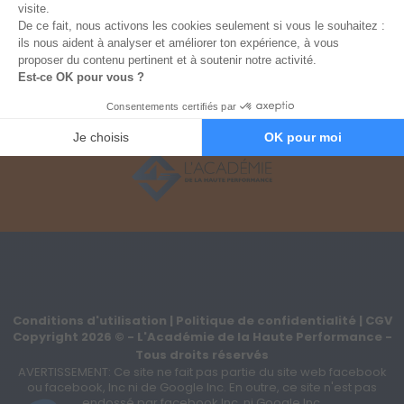
2 - Modes de paiement
Paiement 100% sécurisé
3 - Votre commande
Conditions d'utilisation
|
Politique de confidentialité
|
CGV
Copyright
2026
©
- L'Académie de la Haute Performance -
Tous droits réservés
AVERTISSEMENT: Ce site ne fait pas partie du site web facebook
ou facebook, Inc ni de Google Inc. En outre, ce site n'est pas
endossé par facebook Inc. ni Google Inc.