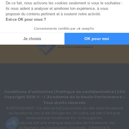
2 - Modes de paiement
Paiement 100% sécurisé
3 - Votre commande
Conditions d'utilisation
|
Politique de confidentialité
|
CGV
Copyright
2026
©
- L'Académie de la Haute Performance -
Tous droits réservés
AVERTISSEMENT: Ce site ne fait pas partie du site web facebook
ou facebook, Inc ni de Google Inc. En outre, ce site n'est pas
endossé par facebook Inc. ni Google Inc.
Facebook est une marque déposée de Facebook, Inc.
Le Numéro de Déclaration d'Activité : 11756614875